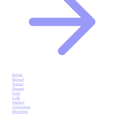
België
Brussel
Namur
Brugge
Gent
Luik
Durbuy
Antwerpen
Mechelen