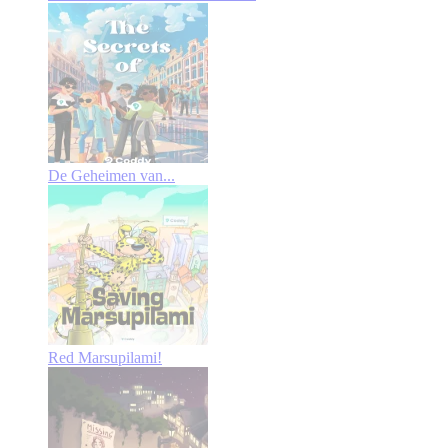
De Geheimen van...
Red Marsupilami!