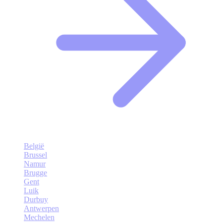
België
Brussel
Namur
Brugge
Gent
Luik
Durbuy
Antwerpen
Mechelen