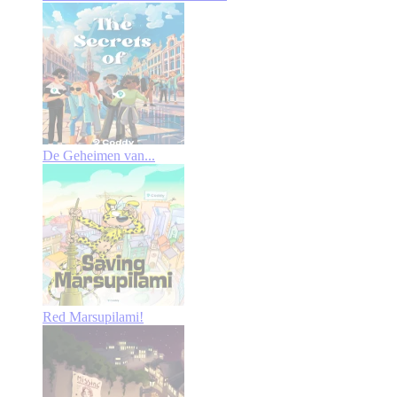
De Geheimen van...
Red Marsupilami!