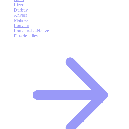
Liège
Durbuy
Anvers
Malines
Louvain
Louvain-La-Neuve
Plus de villes