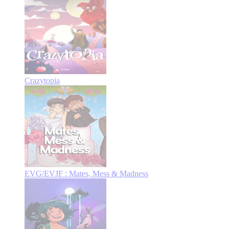
Crazytopia
EVG/EVJF : Mates, Mess & Madness