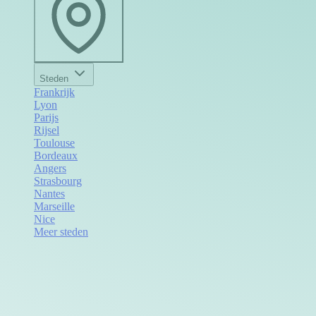
Steden
Frankrijk
Lyon
Parijs
Rijsel
Toulouse
Bordeaux
Angers
Strasbourg
Nantes
Marseille
Nice
Meer steden