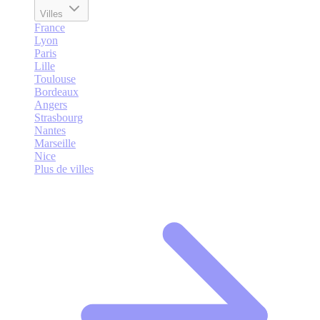
Villes
France
Lyon
Paris
Lille
Toulouse
Bordeaux
Angers
Strasbourg
Nantes
Marseille
Nice
Plus de villes