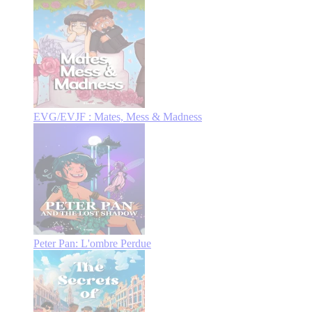
EVG/EVJF : Mates, Mess & Madness
Peter Pan: L'ombre Perdue