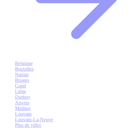
Belgique
Bruxelles
Namur
Bruges
Gand
Liège
Durbuy
Anvers
Malines
Louvain
Louvain-La-Neuve
Plus de villes