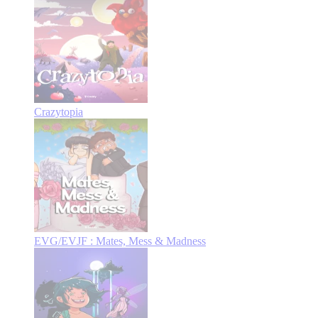
Crazytopia
EVG/EVJF : Mates, Mess & Madness