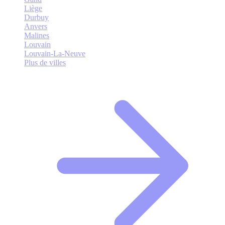
Liège
Durbuy
Anvers
Malines
Louvain
Louvain-La-Neuve
Plus de villes