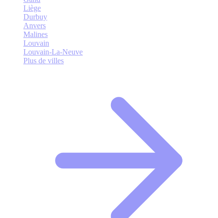
Liège
Durbuy
Anvers
Malines
Louvain
Louvain-La-Neuve
Plus de villes