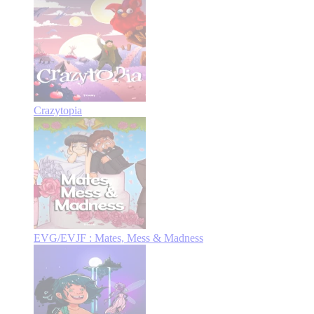
Crazytopia
EVG/EVJF : Mates, Mess & Madness