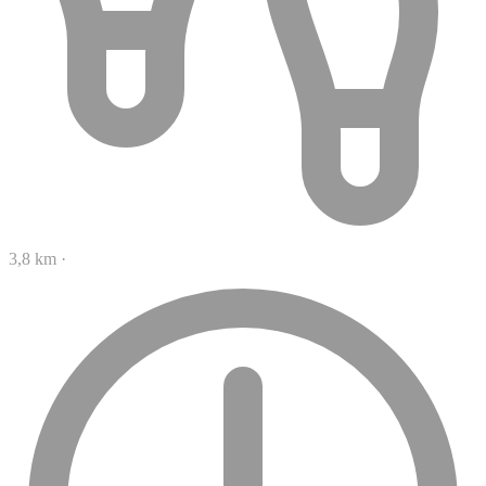
3,8 km
·