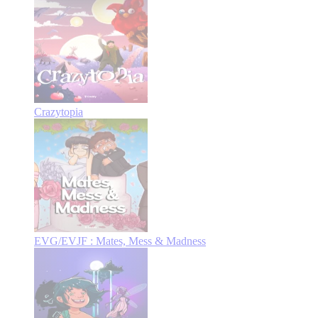
Crazytopia
EVG/EVJF : Mates, Mess & Madness