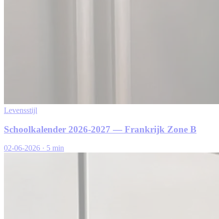
Levensstijl
Schoolkalender 2026-2027 — Frankrijk Zone B
02-06-2026
·
5 min