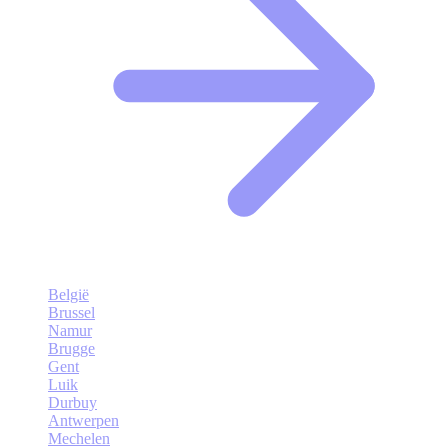
België
Brussel
Namur
Brugge
Gent
Luik
Durbuy
Antwerpen
Mechelen