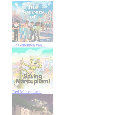
De Geheimen van...
Red Marsupilami!