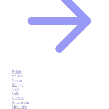
België
Brussel
Namur
Brugge
Gent
Luik
Durbuy
Antwerpen
Mechelen