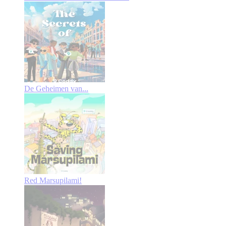
De Geheimen van...
Red Marsupilami!