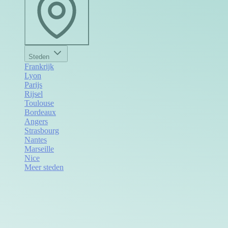
Steden
Frankrijk
Lyon
Parijs
Rijsel
Toulouse
Bordeaux
Angers
Strasbourg
Nantes
Marseille
Nice
Meer steden