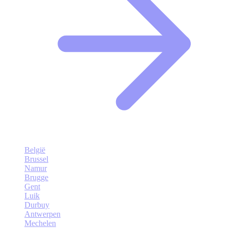
België
Brussel
Namur
Brugge
Gent
Luik
Durbuy
Antwerpen
Mechelen