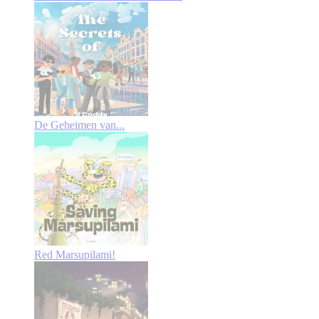
De Geheimen van...
Red Marsupilami!