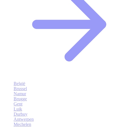
België
Brussel
Namur
Brugge
Gent
Luik
Durbuy
Antwerpen
Mechelen