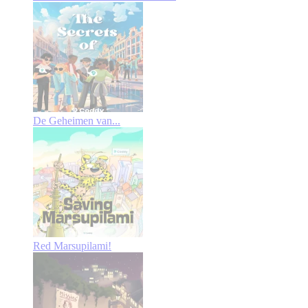
De Geheimen van...
Red Marsupilami!