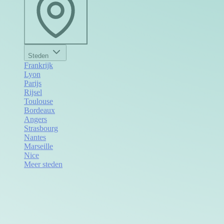
Steden
Frankrijk
Lyon
Parijs
Rijsel
Toulouse
Bordeaux
Angers
Strasbourg
Nantes
Marseille
Nice
Meer steden