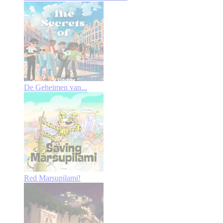
De Geheimen van...
Red Marsupilami!