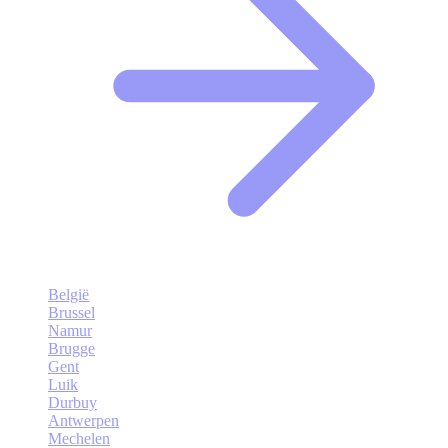
België
Brussel
Namur
Brugge
Gent
Luik
Durbuy
Antwerpen
Mechelen