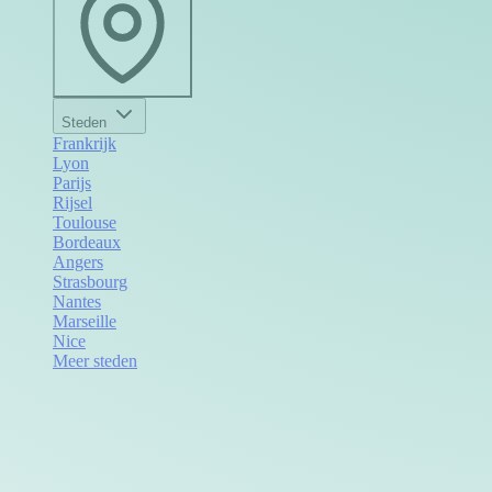
Steden
Frankrijk
Lyon
Parijs
Rijsel
Toulouse
Bordeaux
Angers
Strasbourg
Nantes
Marseille
Nice
Meer steden