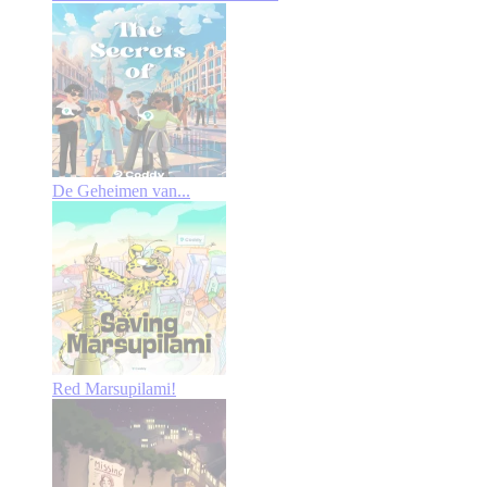
De Geheimen van...
Red Marsupilami!