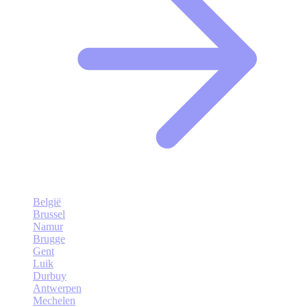
België
Brussel
Namur
Brugge
Gent
Luik
Durbuy
Antwerpen
Mechelen