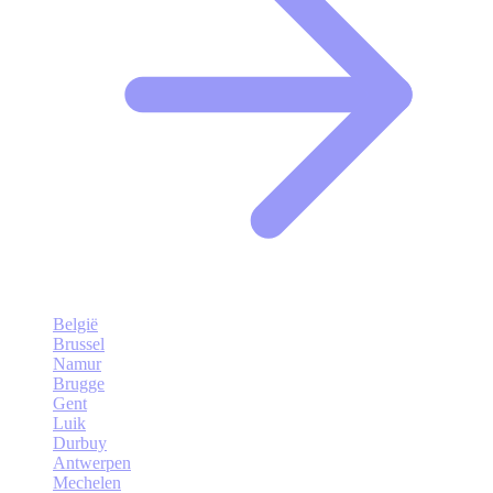
België
Brussel
Namur
Brugge
Gent
Luik
Durbuy
Antwerpen
Mechelen