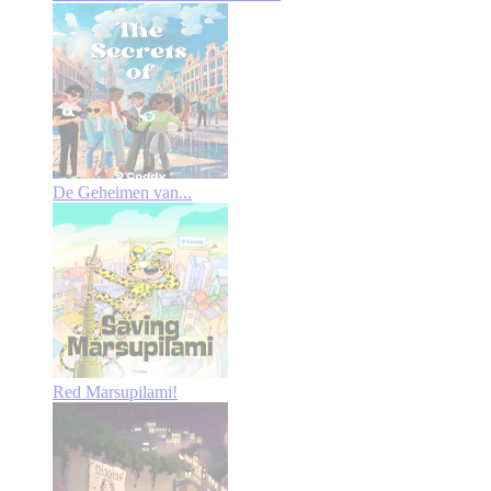
De Geheimen van...
Red Marsupilami!