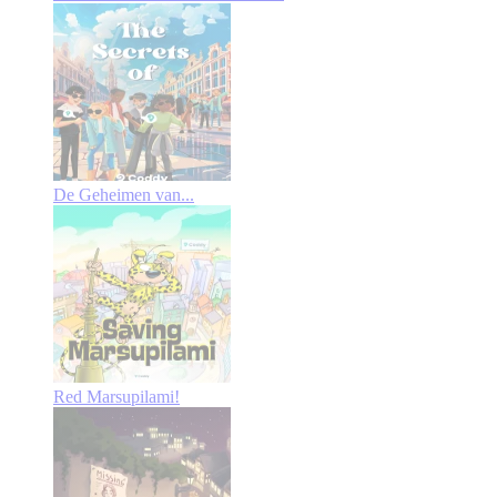
De Geheimen van...
Red Marsupilami!