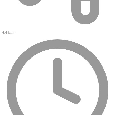
4,4 km
·