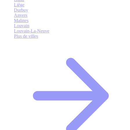
Liège
Durbuy
Anvers
Malines
Louvain
Louvain-La-Neuve
Plus de villes