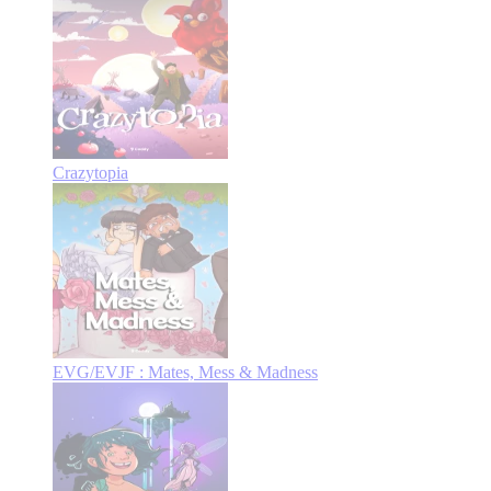
Crazytopia
EVG/EVJF : Mates, Mess & Madness