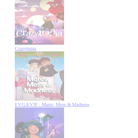
Crazytopia
EVG/EVJF : Mates, Mess & Madness