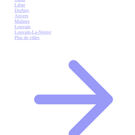
Liège
Durbuy
Anvers
Malines
Louvain
Louvain-La-Neuve
Plus de villes