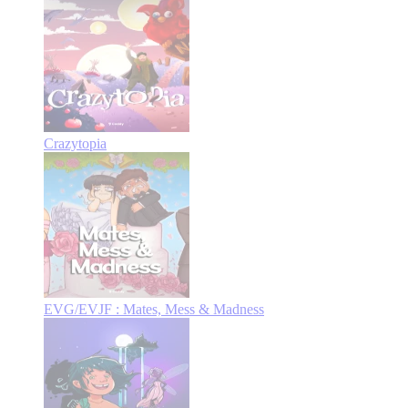
Crazytopia
EVG/EVJF : Mates, Mess & Madness