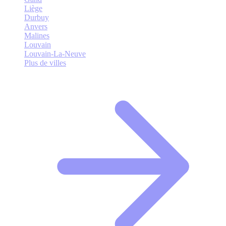
Liège
Durbuy
Anvers
Malines
Louvain
Louvain-La-Neuve
Plus de villes