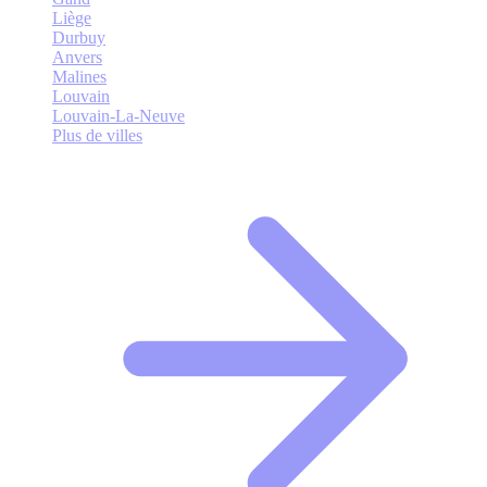
Liège
Durbuy
Anvers
Malines
Louvain
Louvain-La-Neuve
Plus de villes