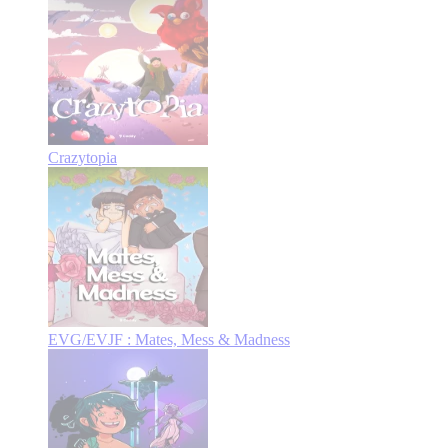
Crazytopia
EVG/EVJF : Mates, Mess & Madness