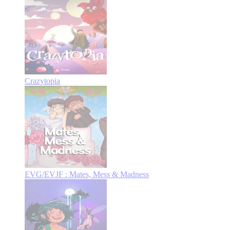
Crazytopia
EVG/EVJF : Mates, Mess & Madness