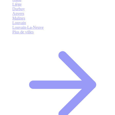
Liège
Durbuy
Anvers
Malines
Louvain
Louvain-La-Neuve
Plus de villes