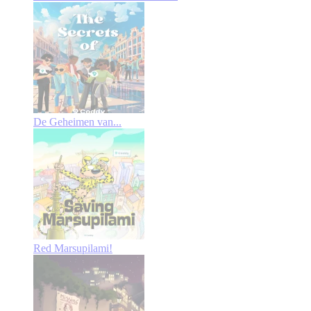
De Geheimen van...
Red Marsupilami!