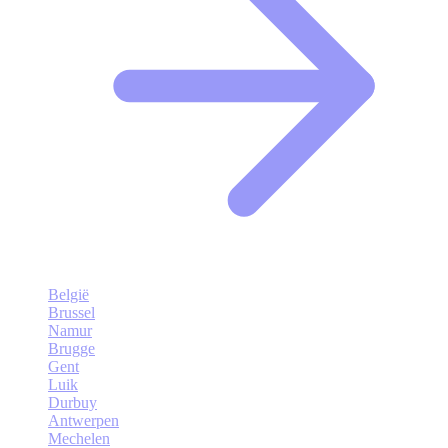
België
Brussel
Namur
Brugge
Gent
Luik
Durbuy
Antwerpen
Mechelen