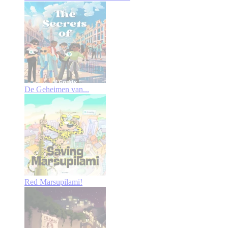
De Geheimen van...
Red Marsupilami!