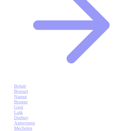
België
Brussel
Namur
Brugge
Gent
Luik
Durbuy
Antwerpen
Mechelen