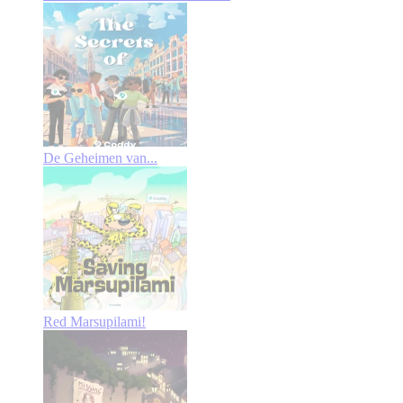
De Geheimen van...
Red Marsupilami!