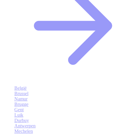
België
Brussel
Namur
Brugge
Gent
Luik
Durbuy
Antwerpen
Mechelen