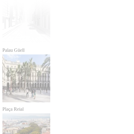
Palau Güell
Plaça Reial