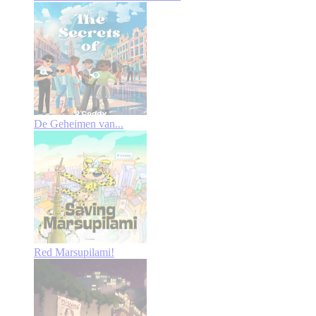
De Geheimen van...
Red Marsupilami!