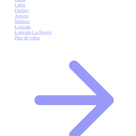
Liège
Durbuy
Anvers
Malines
Louvain
Louvain-La-Neuve
Plus de villes