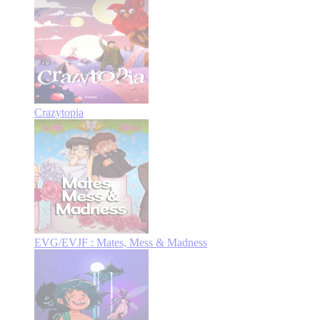
Crazytopia
EVG/EVJF : Mates, Mess & Madness