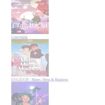
Crazytopia
EVG/EVJF : Mates, Mess & Madness