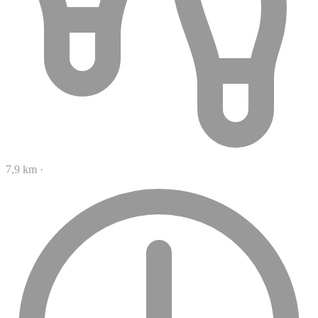
7,9 km
·