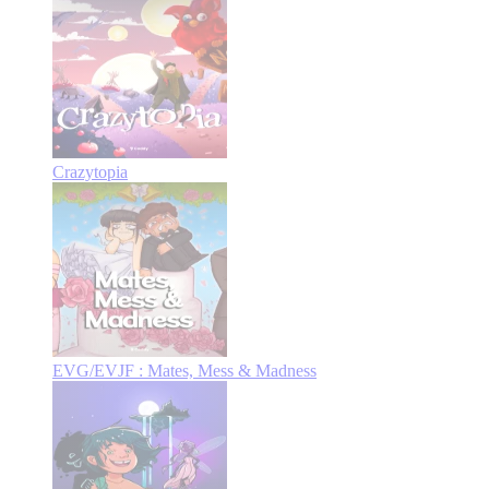
Crazytopia
EVG/EVJF : Mates, Mess & Madness