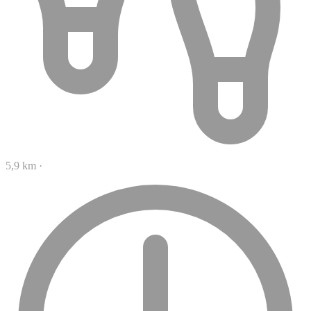
5,9 km
·